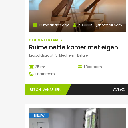
12 maanden ago
s9833390@hotmail.com
STUDENTENKAMER
Ruime nette kamer met eigen badkamer en veel lichtinval
Leopoldstraat 15, Mechelen, België
2
25 m
1
Bedroom
1
Bathroom
725€
BESCH. VANAF SEP.
NIEUW