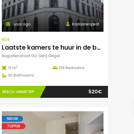
1 jaar ago
Kadasteropkot
KOT
Laatste kamers te huur in de bagattenstraat 130
Bagattenstraat 130, Gent, België
2
13 m
139
Bedrooms
30
Bathrooms
520€
BESCH. VANAF SEP.
NIEUW
TOPPER