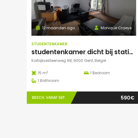
12 maanden ago
Monique Craeye
STUDENTENKAMER
studentenkamer dicht bij station en Citadelpark centraal gelegen
Kortrijksesteenweg 98, 9000 Gent, België
2
15 m
1
Bedroom
1
Bathroom
590€
BESCH. VANAF SEP.