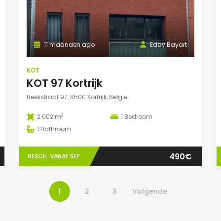
11 maanden ago
Eddy Bayart
KOT
KOT 97 Kortrijk
Beekstraat 97, 8500 Kortrijk, België
2
2.002 m
1
Bedroom
1
Bathroom
490€
BESCH. VANAF SEP.
1
2
3
Volgende