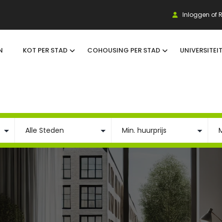
Inloggen of R
N
KOT PER STAD
COHOUSING PER STAD
UNIVERSITEI