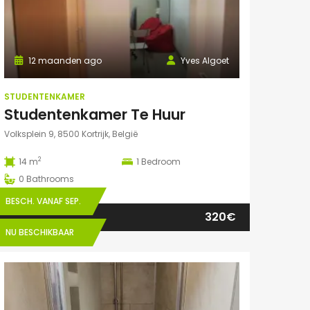
12 maanden ago
Yves Algoet
STUDENTENKAMER
Studentenkamer Te Huur
Volksplein 9, 8500 Kortrijk, België
2
14 m
1
Bedroom
0
Bathrooms
BESCH. VANAF SEP.
320€
NU BESCHIKBAAR