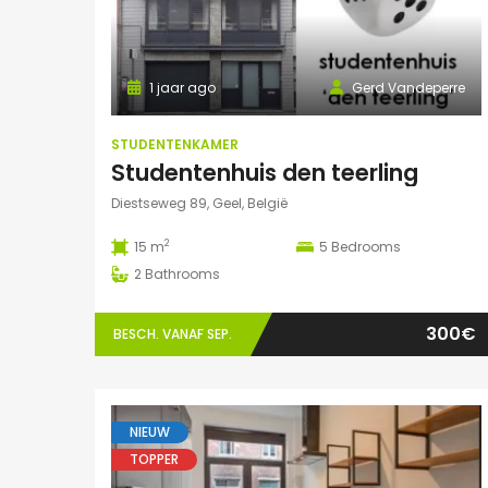
1 jaar ago
Gerd Vandeperre
STUDENTENKAMER
Studentenhuis den teerling
Diestseweg 89, Geel, België
2
15 m
5
Bedrooms
2
Bathrooms
300€
BESCH. VANAF SEP.
NIEUW
TOPPER