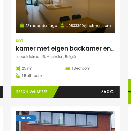
12 maanden ago
s9833390@hotmail.com
KOT
kamer met eigen badkamer en TERRAS
Leopoldstraat 15, Mechelen, België
2
25 m
1
Bedroom
1
Bathroom
750€
BESCH. VANAF SEP.
NIEUW