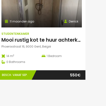
11 maanden ago
Derrick
STUDENTENKAMER
Mooi rustig kot te huur achterkant gebouw
Phoenixstraat 16, 9000 Gent, België
2
14 m
1
Bedroom
0
Bathrooms
550€
BESCH. VANAF SEP.