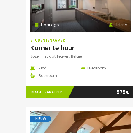
1 jaar ago
Helene
STUDENTENKAMER
Kamer te huur
Jozef II-straat, Leuven, België
2
15 m
1
Bedroom
1
Bathroom
575€
BESCH. VANAF SEP.
NIEUW