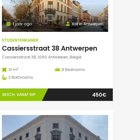
1 jaar ago
Kot in Antwerpen
STUDENTENKAMER
Cassiersstraat 38 Antwerpen
Cassiersstraat 38, 2060 Antwerpen, België
2
13 m
8
Bedrooms
3
Bathrooms
450€
BESCH. VANAF SEP.