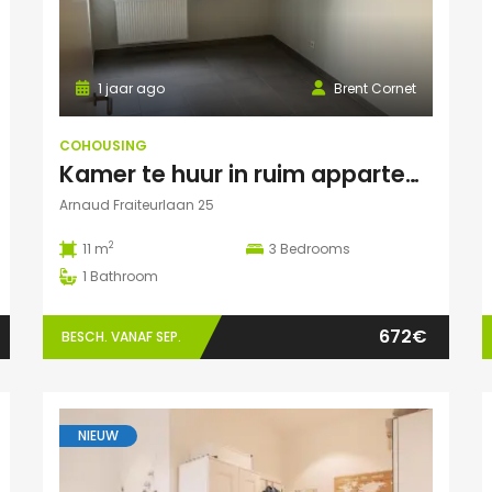
1 jaar ago
Brent Cornet
COHOUSING
Kamer te huur in ruim appartement (Elsene)
Arnaud Fraiteurlaan 25
2
11 m
3
Bedrooms
1
Bathroom
672€
BESCH. VANAF SEP.
NIEUW