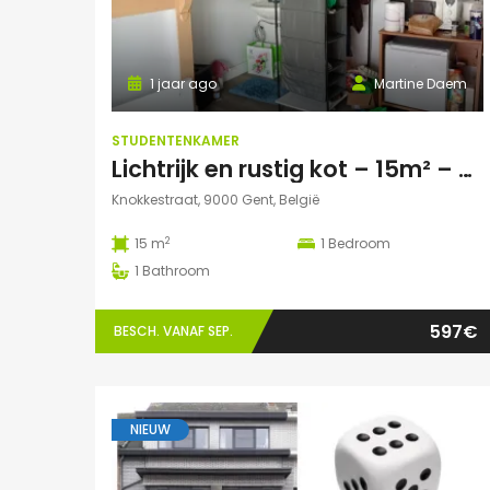
1 jaar ago
Martine Daem
STUDENTENKAMER
Lichtrijk en rustig kot – 15m² – geen domicilie
Knokkestraat, 9000 Gent, België
2
15 m
1
Bedroom
1
Bathroom
597€
BESCH. VANAF SEP.
NIEUW