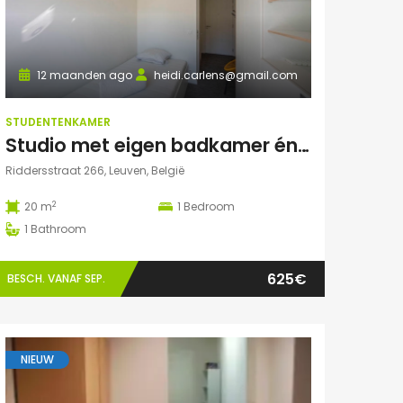
12 maanden ago
heidi.carlens@gmail.com
STUDENTENKAMER
Studio met eigen badkamer én terrasje
Riddersstraat 266, Leuven, België
2
20 m
1
Bedroom
1
Bathroom
625€
BESCH. VANAF SEP.
NIEUW