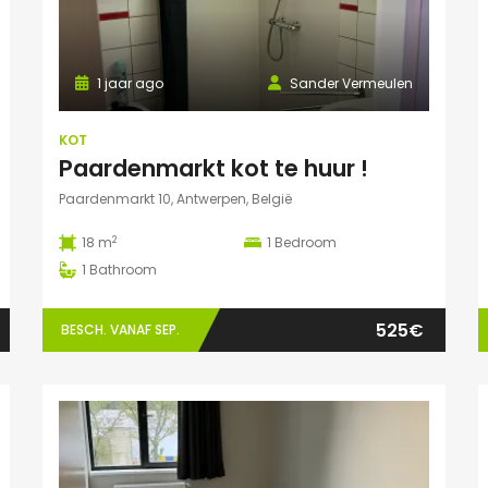
1 jaar ago
Sander Vermeulen
KOT
Paardenmarkt kot te huur !
Paardenmarkt 10, Antwerpen, België
2
18 m
1
Bedroom
1
Bathroom
525€
BESCH. VANAF SEP.