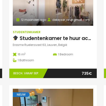
12 maanden ago
dekeyser.jan@gmail.com
STUDENTENKAMER
Studentenkamer te huur academiejaar 2025-2026 – Ruelensvest 63, Leuven (Naamsepoort)
Erasme Ruelensvest 63, Leuven, België
2
16 m
1
Bedroom
1
Bathroom
735€
BESCH. VANAF SEP.
NIEUW